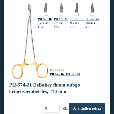
PH-574-21 DeBakey finom tűfogó,
keményfémbetétes, 210 mm
db.
Ajánlatkéréshez