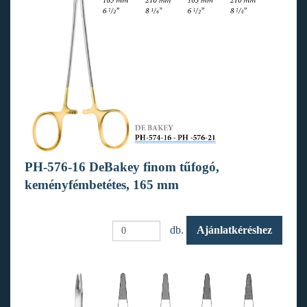
PH-576-16 DeBakey finom tűfogó,
keményfémbetétes, 165 mm
db.
Ajánlatkéréshez