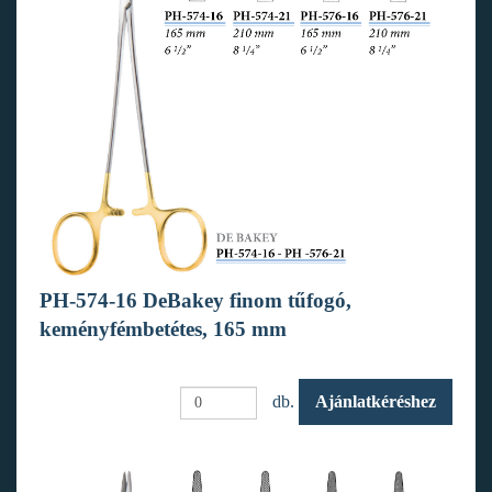
PH-574-16 DeBakey finom tűfogó,
keményfémbetétes, 165 mm
db.
Ajánlatkéréshez