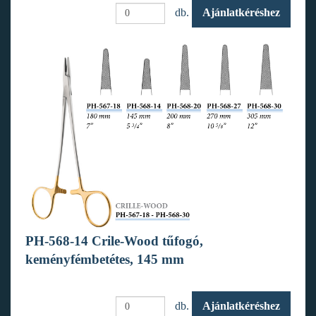
db.
Ajánlatkéréshez
PH-568-14 Crile-Wood tűfogó,
keményfémbetétes, 145 mm
db.
Ajánlatkéréshez