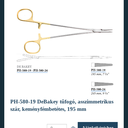
PH-580-19 DeBakey tűfogó, asszimmetrikus
szár, keményfémbetétes, 195 mm
db.
Ajánlatkéréshez