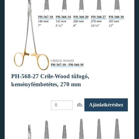
PH-568-27 Crile-Wood tűfogó,
keményfémbetétes, 270 mm
db.
Ajánlatkéréshez