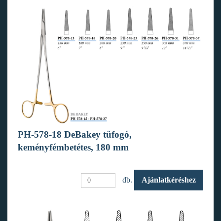
PH-578-18 DeBakey tűfogó,
keményfémbetétes, 180 mm
db.
Ajánlatkéréshez