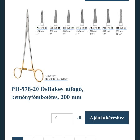
PH-578-20 DeBakey tűfogó,
keményfémbetétes, 200 mm
db.
Ajánlatkéréshez