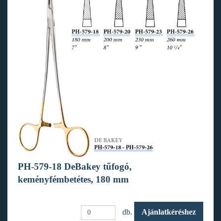
PH-579-18 DeBakey tűfogó,
keményfémbetétes, 180 mm
db.
Ajánlatkéréshez