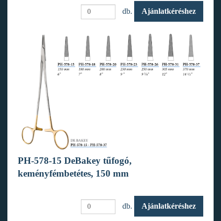
db.
Ajánlatkéréshez
PH-578-15 DeBakey tűfogó,
keményfémbetétes, 150 mm
db.
Ajánlatkéréshez