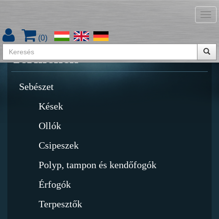
Tog
Termékkatalógus letöltése
nav
(
0
)
Termékek
Sebészet
Kések
Ollók
Csipeszek
Polyp, tampon és kendőfogók
Érfogók
Terpesztők