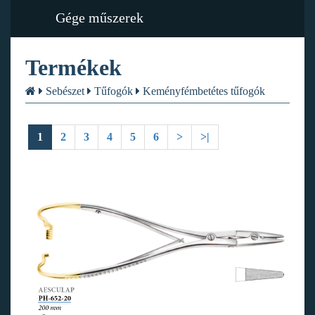
Gége műszerek
Termékek
Sebészet
Tűfogók
Keményfémbetétes tűfogók
1
2
3
4
5
6
>
>|