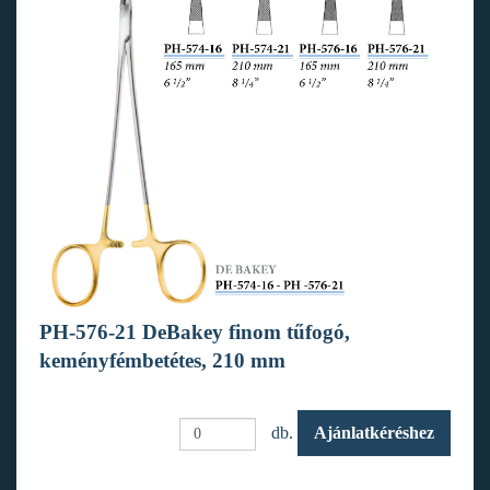
PH-576-21 DeBakey finom tűfogó,
keményfémbetétes, 210 mm
db.
Ajánlatkéréshez