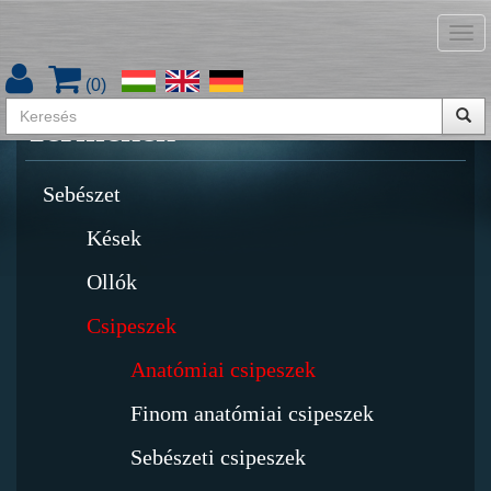
Tog
Termékkatalógus letöltése
nav
(
0
)
Termékek
Sebészet
Kések
Ollók
Csipeszek
Anatómiai csipeszek
Finom anatómiai csipeszek
Sebészeti csipeszek