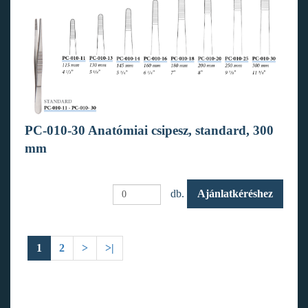
PC-010-30 Anatómiai csipesz, standard, 300
mm
db.
Ajánlatkéréshez
1
2
>
>|