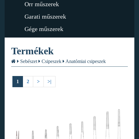
Orr műszerek
Garati műszerek
Gége műszerek
Termékek
Sebészet
Csipeszek
Anatómiai csipeszek
1
2
>
>|