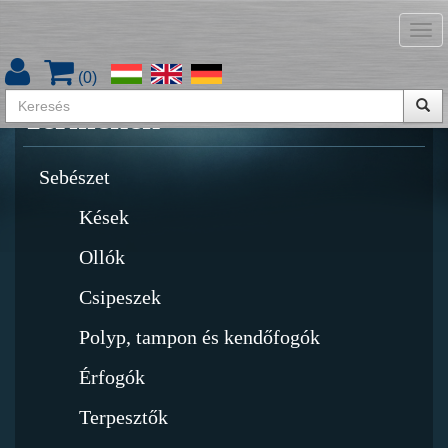
Tog
Termékkatalógus letöltése
nav
(
0
)
Termékek
Sebészet
Kések
Ollók
Csipeszek
Polyp, tampon és kendőfogók
Érfogók
Terpesztők