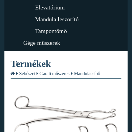
Elevatórium
Mandula leszorító
Tampontömő
Gége műszerek
Termékek
Sebészet
Garati műszerek
Mandulacsípő