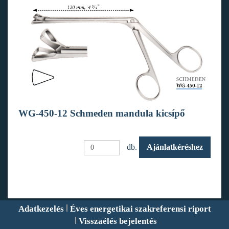
WG-450-12 Schmeden mandula kicsípő
db.
Ajánlatkéréshez
Adatkezelés
Éves energetikai szakreferensi riport
Visszaélés bejelentés