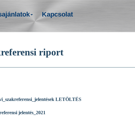
sajánlatok
Kapcsolat
referensi riport
i_szakreferensi_jelentések LETÖLTÉS
erensi jelentés_2021