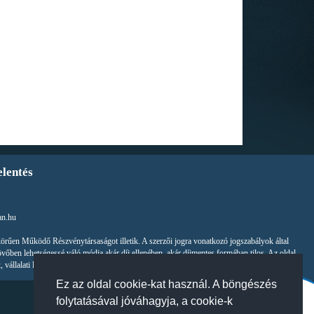
elentés
an.hu
körűen Működő Részvénytársaságot illetik. A szerzői jogra vonatkozó jogszabályok által
övőben lehetségessé váló módja akár díj ellenében, akár díjmentes formában tilos. Az oldal,
, vállalati logók, képek, termékleírások a törvény erejénél fogva másolásvédettek.
Ez az oldal cookie-kat használ. A böngészés
folytatásával jóváhagyja, a cookie-k