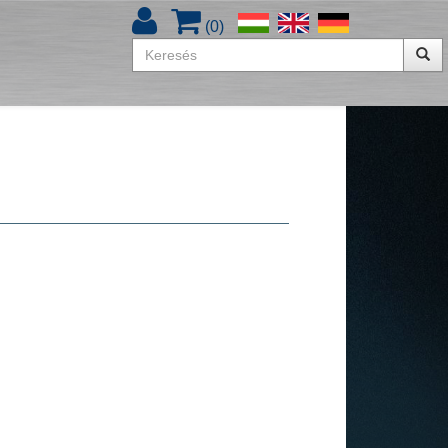
(
0
)