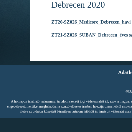
Debrecen 2020
ZT20-SZ026_Medicore_Debrecen_havi s
ZT21-SZ026_SUBAN_Debrecen_éves szak
Adatk
4032
A honlapon található valamennyi tartalom szerzői jogi védelem alatt áll, azok a magya
engedélyezett mértéket meghaladóan a szerző előzetes írásbeli hozzájárulása nélkül a soksz
illetve az oldalon közzétett bármilyen tartalom letöltött és lemásolt változatai 