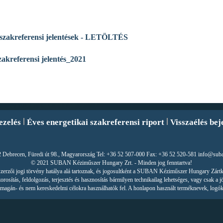
zakreferensi jelentések - LETÖLTÉS
referensi jelentés_2021
ezelés
Éves energetikai szakreferensi riport
Visszaélés bej
 Debrecen, Füredi út 98., Magyarország Tel: +36 52 507-000 Fax: +36 52 520-581 info@sub
© 2021 SUBAN Kéziműszer Hungary Zrt. - Minden jog fenntartva!
r szerzői jogi törvény hatálya alá tartoznak, és jogosultként a SUBAN Kéziműszer Hungary Zárt
orosítás, feldolgozás, terjesztés és hasznosítás bármilyen technikailag lehetséges, vagy csak a j
csak magán- és nem kereskedelmi célokra használhatók fel. A honlapon használt terméknevek, logók