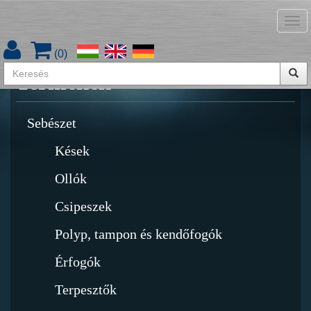
Tog
Termékkatalógus letöltése
nav
(
0
)
Termékek
Sebészet
Kések
Ollók
Csipeszek
Polyp, tampon és kendőfogók
Érfogók
Terpesztők