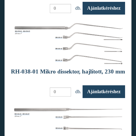
db.
Ajánlatkéréshez
RH-038-01 Mikro dissektor, hajlított, 230 mm
db.
Ajánlatkéréshez