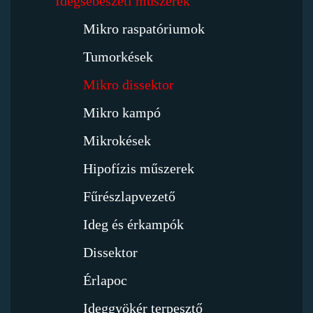
Idegsebészeti műszerek
Mikro raspatóriumok
Tumorkések
Mikro dissektor
Mikro kampó
Mikrokések
Hipofízis műszerek
Fűrészlapvezető
Ideg és érkampók
Dissektor
Érlapoc
Ideggyökér terpesztő